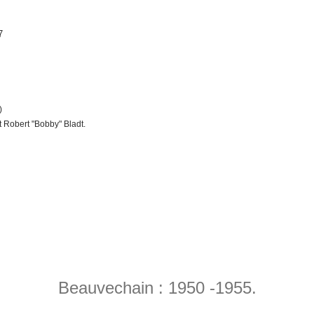
7
)
t Robert "Bobby" Bladt.
Beauvechain : 1950 -1955.