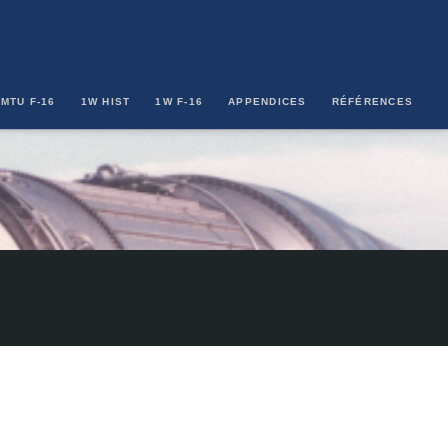
MTU F-16
1W HIST
1W F-16
APPENDICES
RÉFÉRENCES