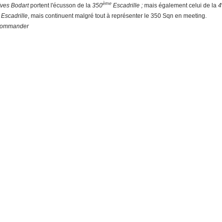
ème
Yves Bodart
portent l'écusson de la
350
Escadrille ;
mais également celui de la
4
Escadrille
, mais continuent malgré tout à représenter le 350 Sqn en meeting.
 Commander