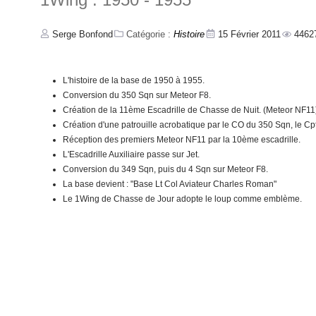
1955 - Une mission à la Chasse de Nuit.
Serge Bonfond
Catégorie :
Histoire
15 Février 2011
4462
1955 - Squadron Show à la 4ème
L'histoire de la base de 1950 à 1955.
1956 - Une journée avec la 4ème à Sylt
Conversion du 350 Sqn sur Meteor F8.
Création de la 11ème Escadrille de Chasse de Nuit. (Meteor NF11
1958 - 5 Mars - Operation Jumpmoat II
Création d'une patrouille acrobatique par le CO du 350 Sqn, le Cp
Réception des premiers Meteor NF11 par la 10ème escadrille.
L'Escadrille Auxiliaire passe sur Jet.
1959 - 4 Juillet - Operation Simba.
Conversion du 349 Sqn, puis du 4 Sqn sur Meteor F8.
La base devient : "Base Lt Col Aviateur Charles Roman"
1963 - Une mission de chasse en Hunter
Le 1Wing de Chasse de Jour adopte le loup comme emblème.
1963 - 16 Juillet - Dernier vol du FX-08.
1970 - 26 Février - Dead stick landing
sur F-104