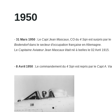
1970 - 17 Mars - Air Defence
Competition - Gütersloh
1950
1978 - 23 Mai - Dernier vol du FX18
La Base Aérienne 126 Ventiseri -
-
31 Mars 1950
: Le
Capt Jean Mascaux
, CO du
4 Sqn
est surpris par l
Solenzara
Bodendorf
dans le secteur d'occupation française en Allemagne.
Le
Capitaine Aviateur Jean Mascaux
était né à Ixelles le 02 Avril 1915.
-
8 Avril 1950
: Le commandement du
4 Sqn
est repris par le
Capt A. Va