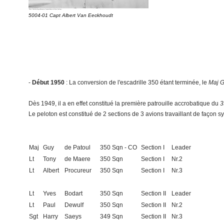
5004-01 Capt Albert Van Eeckhoudt
-
Début 1950
: La conversion de l'escadrille 350 étant terminée, le
Maj G
Dès 1949, il a en effet constitué la première patrouille accrobatique du
3
Le peloton est constitué de 2 sections de 3 avions travaillant de façon s
Maj
Guy
de Patoul
350 Sqn - CO
Section I
Leader
Lt
Tony
de Maere
350 Sqn
Section I
Nr.2
Lt
Albert
Procureur
350 Sqn
Section I
Nr.3
Lt
Yves
Bodart
350 Sqn
Section II
Leader
Lt
Paul
Dewulf
350 Sqn
Section II
Nr.2
Sgt
Harry
Saeys
349 Sqn
Section II
Nr.3